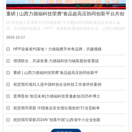
重磅 | 山西力德福科技荣膺“食品超高压协同创新平台共创
单位”，携手产业链共筑非热加工新生态
以“非热加工技术助力可持续发展”为主题的2025国际食品非热加工会
议，作为国内超高压（HPP）装备制造领域的领军企业，山西力德福科
技有限公司凭借深厚的技术积淀与产业贡献，荣膺平台“共创单位” 称
2025-10-17
号，彰显了公司在推动超高压技术产业化中的核心作用。
HPP设备签约落地！力德福携手米奇品牌，共建规模
化冷榨饮品产线
强强联合，共谋发展-力德福科技与锡装股份签署战
略合作框架协议
重磅 | 山西力德福科技荣膺“食品超高压协同创新平
台共创单位”，携手产业链共筑非热加工新生态
祝贺我司项目入选中国科协企业科技工作者评价案例
库
晋博晋创 智启未来|力德福科技受邀参加2025年博士
后创新创业成果展
祝贺我司荣获 中国食品安全报社颁发的“行业贡献单
位” 荣誉称号
祝贺我司荣获2024年“创客中国”山西省中小企业创新
创业大赛优胜奖