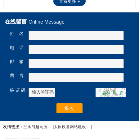
查看更多 +
在线留言
Online Message
姓 名:
电 话:
邮 箱:
留 言:
验 证 码:
友情链接：
三水河超高压
|
太原设备网站建设
|