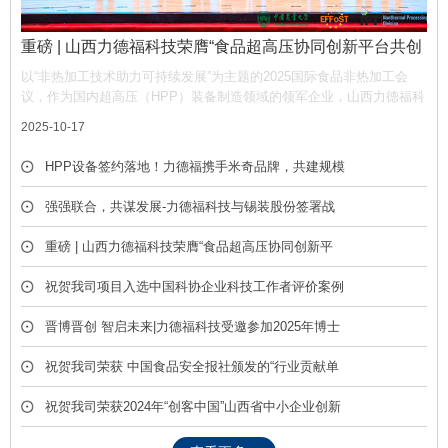
重磅 | 山西力德福科技荣膺“食品超高压协同创新平台共创
单位”，携手产业链共筑非热加工新生态
以“非热加工技术助力可持续发展”为主题的2025国际食品非热加工会
议，作为国内超高压（HPP）装备制造领域的领军企业，山西力德福科
技有限公司凭借深厚的技术积淀与产业贡献，荣膺平台“共创单位” 称
2025-10-17
号，彰显了公司在推动超高压技术产业化中的核心作用。
HPP设备签约落地！力德福携手米奇品牌，共建规模
化冷榨饮品产线
强强联合，共谋发展-力德福科技与锡装股份签署战
略合作框架协议
重磅 | 山西力德福科技荣膺“食品超高压协同创新平
台共创单位”，携手产业链共筑非热加工新生态
祝贺我司项目入选中国科协企业科技工作者评价案例
库
晋博晋创 智启未来|力德福科技受邀参加2025年博士
后创新创业成果展
祝贺我司荣获 中国食品安全报社颁发的“行业贡献单
位” 荣誉称号
祝贺我司荣获2024年“创客中国”山西省中小企业创新
创业大赛优胜奖