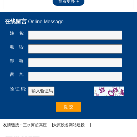
查看更多 +
在线留言
Online Message
姓 名:
电 话:
邮 箱:
留 言:
验 证 码:
友情链接：
三水河超高压
|
太原设备网站建设
|