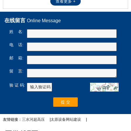
查看更多 +
在线留言
Online Message
姓 名:
电 话:
邮 箱:
留 言:
验 证 码:
友情链接：
三水河超高压
|
太原设备网站建设
|