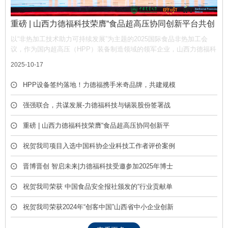
重磅 | 山西力德福科技荣膺“食品超高压协同创新平台共创
单位”，携手产业链共筑非热加工新生态
以“非热加工技术助力可持续发展”为主题的2025国际食品非热加工会
议，作为国内超高压（HPP）装备制造领域的领军企业，山西力德福科
技有限公司凭借深厚的技术积淀与产业贡献，荣膺平台“共创单位” 称
2025-10-17
号，彰显了公司在推动超高压技术产业化中的核心作用。
HPP设备签约落地！力德福携手米奇品牌，共建规模
化冷榨饮品产线
强强联合，共谋发展-力德福科技与锡装股份签署战
略合作框架协议
重磅 | 山西力德福科技荣膺“食品超高压协同创新平
台共创单位”，携手产业链共筑非热加工新生态
祝贺我司项目入选中国科协企业科技工作者评价案例
库
晋博晋创 智启未来|力德福科技受邀参加2025年博士
后创新创业成果展
祝贺我司荣获 中国食品安全报社颁发的“行业贡献单
位” 荣誉称号
祝贺我司荣获2024年“创客中国”山西省中小企业创新
创业大赛优胜奖