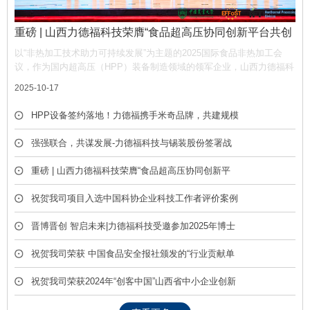
重磅 | 山西力德福科技荣膺“食品超高压协同创新平台共创
单位”，携手产业链共筑非热加工新生态
以“非热加工技术助力可持续发展”为主题的2025国际食品非热加工会
议，作为国内超高压（HPP）装备制造领域的领军企业，山西力德福科
技有限公司凭借深厚的技术积淀与产业贡献，荣膺平台“共创单位” 称
2025-10-17
号，彰显了公司在推动超高压技术产业化中的核心作用。
HPP设备签约落地！力德福携手米奇品牌，共建规模
化冷榨饮品产线
强强联合，共谋发展-力德福科技与锡装股份签署战
略合作框架协议
重磅 | 山西力德福科技荣膺“食品超高压协同创新平
台共创单位”，携手产业链共筑非热加工新生态
祝贺我司项目入选中国科协企业科技工作者评价案例
库
晋博晋创 智启未来|力德福科技受邀参加2025年博士
后创新创业成果展
祝贺我司荣获 中国食品安全报社颁发的“行业贡献单
位” 荣誉称号
祝贺我司荣获2024年“创客中国”山西省中小企业创新
创业大赛优胜奖