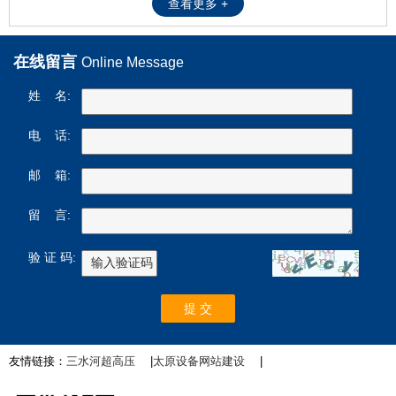
查看更多 +
在线留言
Online Message
姓 名:
电 话:
邮 箱:
留 言:
验 证 码:
友情链接：
三水河超高压
|
太原设备网站建设
|