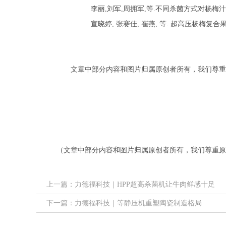
李丽,刘军,周拥军,等.不同杀菌方式对杨梅汁挥发性风味
宣晓婷, 张赛佳, 崔燕, 等. 超高压杨梅复合果蔬汁的研制
文章中部分内容和图片归属原创者所有，我们尊重
（文章中部分内容和图片归属原创者所有，我们尊重原
上一篇：力德福科技｜HPP超高杀菌机让牛肉鲜感十足
下一篇：力德福科技｜等静压机重塑陶瓷制造格局