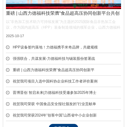
重磅 | 山西力德福科技荣膺“食品超高压协同创新平台共创
单位”，携手产业链共筑非热加工新生态
以“非热加工技术助力可持续发展”为主题的2025国际食品非热加工会
议，作为国内超高压（HPP）装备制造领域的领军企业，山西力德福科
技有限公司凭借深厚的技术积淀与产业贡献，荣膺平台“共创单位” 称
2025-10-17
号，彰显了公司在推动超高压技术产业化中的核心作用。
HPP设备签约落地！力德福携手米奇品牌，共建规模
化冷榨饮品产线
强强联合，共谋发展-力德福科技与锡装股份签署战
略合作框架协议
重磅 | 山西力德福科技荣膺“食品超高压协同创新平
台共创单位”，携手产业链共筑非热加工新生态
祝贺我司项目入选中国科协企业科技工作者评价案例
库
晋博晋创 智启未来|力德福科技受邀参加2025年博士
后创新创业成果展
祝贺我司荣获 中国食品安全报社颁发的“行业贡献单
位” 荣誉称号
祝贺我司荣获2024年“创客中国”山西省中小企业创新
创业大赛优胜奖