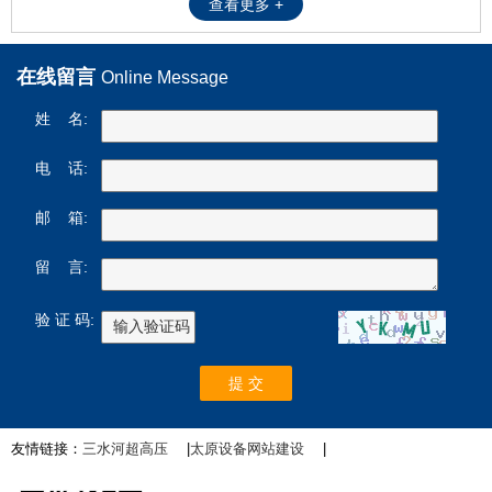
查看更多 +
在线留言
Online Message
姓 名:
电 话:
邮 箱:
留 言:
验 证 码:
友情链接：
三水河超高压
|
太原设备网站建设
|