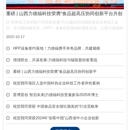
重磅 | 山西力德福科技荣膺“食品超高压协同创新平台共创
单位”，携手产业链共筑非热加工新生态
以“非热加工技术助力可持续发展”为主题的2025国际食品非热加工会
议，作为国内超高压（HPP）装备制造领域的领军企业，山西力德福科
技有限公司凭借深厚的技术积淀与产业贡献，荣膺平台“共创单位” 称
2025-10-17
号，彰显了公司在推动超高压技术产业化中的核心作用。
HPP设备签约落地！力德福携手米奇品牌，共建规模
化冷榨饮品产线
强强联合，共谋发展-力德福科技与锡装股份签署战
略合作框架协议
重磅 | 山西力德福科技荣膺“食品超高压协同创新平
台共创单位”，携手产业链共筑非热加工新生态
祝贺我司项目入选中国科协企业科技工作者评价案例
库
晋博晋创 智启未来|力德福科技受邀参加2025年博士
后创新创业成果展
祝贺我司荣获 中国食品安全报社颁发的“行业贡献单
位” 荣誉称号
祝贺我司荣获2024年“创客中国”山西省中小企业创新
创业大赛优胜奖