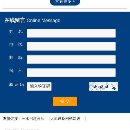
查看更多 +
在线留言
Online Message
姓 名:
电 话:
邮 箱:
留 言:
验 证 码:
友情链接：
三水河超高压
|
太原设备网站建设
|