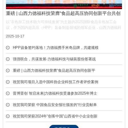
重磅 | 山西力德福科技荣膺“食品超高压协同创新平台共创
单位”，携手产业链共筑非热加工新生态
以“非热加工技术助力可持续发展”为主题的2025国际食品非热加工会
议，作为国内超高压（HPP）装备制造领域的领军企业，山西力德福科
技有限公司凭借深厚的技术积淀与产业贡献，荣膺平台“共创单位” 称
2025-10-17
号，彰显了公司在推动超高压技术产业化中的核心作用。
HPP设备签约落地！力德福携手米奇品牌，共建规模
化冷榨饮品产线
强强联合，共谋发展-力德福科技与锡装股份签署战
略合作框架协议
重磅 | 山西力德福科技荣膺“食品超高压协同创新平
台共创单位”，携手产业链共筑非热加工新生态
祝贺我司项目入选中国科协企业科技工作者评价案例
库
晋博晋创 智启未来|力德福科技受邀参加2025年博士
后创新创业成果展
祝贺我司荣获 中国食品安全报社颁发的“行业贡献单
位” 荣誉称号
祝贺我司荣获2024年“创客中国”山西省中小企业创新
创业大赛优胜奖