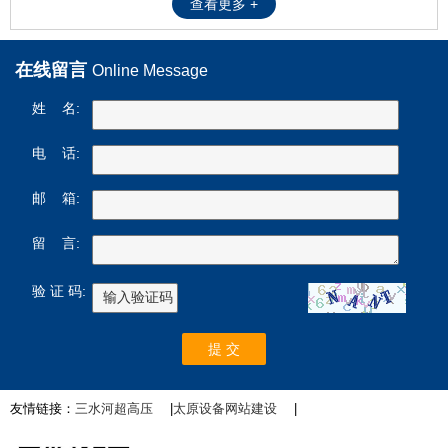
查看更多 +
在线留言
Online Message
姓 名:
电 话:
邮 箱:
留 言:
验 证 码:
友情链接：
三水河超高压
|
太原设备网站建设
|