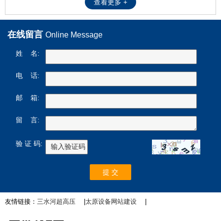
查看更多 +
在线留言
Online Message
姓 名:
电 话:
邮 箱:
留 言:
验 证 码:
友情链接：
三水河超高压
|
太原设备网站建设
|