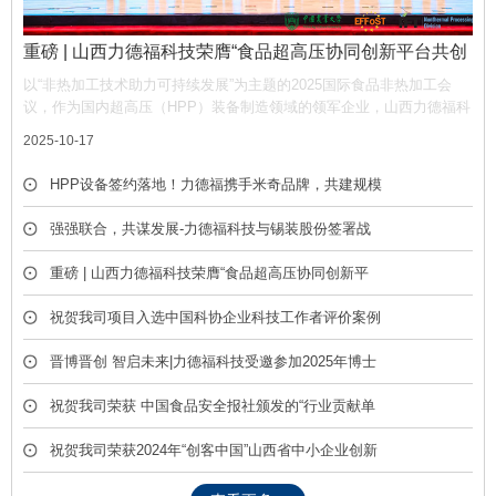
重磅 | 山西力德福科技荣膺“食品超高压协同创新平台共创
单位”，携手产业链共筑非热加工新生态
以“非热加工技术助力可持续发展”为主题的2025国际食品非热加工会
议，作为国内超高压（HPP）装备制造领域的领军企业，山西力德福科
技有限公司凭借深厚的技术积淀与产业贡献，荣膺平台“共创单位” 称
2025-10-17
号，彰显了公司在推动超高压技术产业化中的核心作用。
HPP设备签约落地！力德福携手米奇品牌，共建规模
化冷榨饮品产线
强强联合，共谋发展-力德福科技与锡装股份签署战
略合作框架协议
重磅 | 山西力德福科技荣膺“食品超高压协同创新平
台共创单位”，携手产业链共筑非热加工新生态
祝贺我司项目入选中国科协企业科技工作者评价案例
库
晋博晋创 智启未来|力德福科技受邀参加2025年博士
后创新创业成果展
祝贺我司荣获 中国食品安全报社颁发的“行业贡献单
位” 荣誉称号
祝贺我司荣获2024年“创客中国”山西省中小企业创新
创业大赛优胜奖