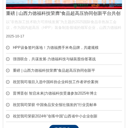
重磅 | 山西力德福科技荣膺“食品超高压协同创新平台共创
单位”，携手产业链共筑非热加工新生态
以“非热加工技术助力可持续发展”为主题的2025国际食品非热加工会
议，作为国内超高压（HPP）装备制造领域的领军企业，山西力德福科
技有限公司凭借深厚的技术积淀与产业贡献，荣膺平台“共创单位” 称
2025-10-17
号，彰显了公司在推动超高压技术产业化中的核心作用。
HPP设备签约落地！力德福携手米奇品牌，共建规模
化冷榨饮品产线
强强联合，共谋发展-力德福科技与锡装股份签署战
略合作框架协议
重磅 | 山西力德福科技荣膺“食品超高压协同创新平
台共创单位”，携手产业链共筑非热加工新生态
祝贺我司项目入选中国科协企业科技工作者评价案例
库
晋博晋创 智启未来|力德福科技受邀参加2025年博士
后创新创业成果展
祝贺我司荣获 中国食品安全报社颁发的“行业贡献单
位” 荣誉称号
祝贺我司荣获2024年“创客中国”山西省中小企业创新
创业大赛优胜奖