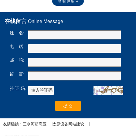
查看更多 +
在线留言
Online Message
姓 名:
电 话:
邮 箱:
留 言:
验 证 码:
友情链接：
三水河超高压
|
太原设备网站建设
|