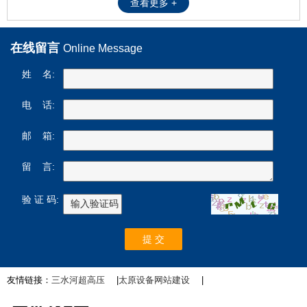
查看更多 +
在线留言
Online Message
姓 名:
电 话:
邮 箱:
留 言:
验 证 码:
友情链接：
三水河超高压
|
太原设备网站建设
|