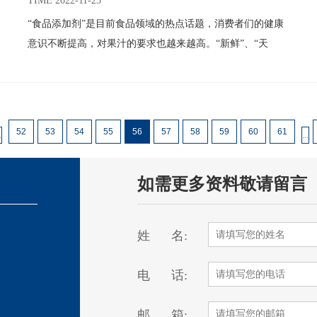
热加工技术
TIME 2022-11-23
“食品添加剂”是目前食品领域的热点话题，消费者们的健康
意识不断提高，对果汁的要求也越来越高。“新鲜”、“天
然”、“安全”、“短货架期”的NFC（非浓缩还原）果汁，越来
越受到消费者的青睐，市场占有率也不断上升。
52
53
54
55
56
57
58
59
60
61
.
...
如需更多资料敬请留言
姓 名:
电 话:
邮 箱: