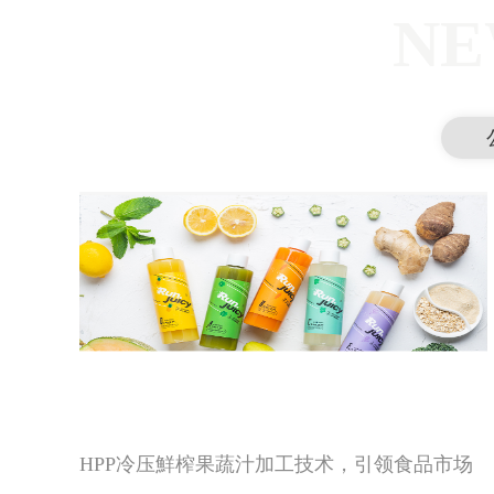
NE
HPP冷压鮮榨果蔬汁加工技术，引领食品市场