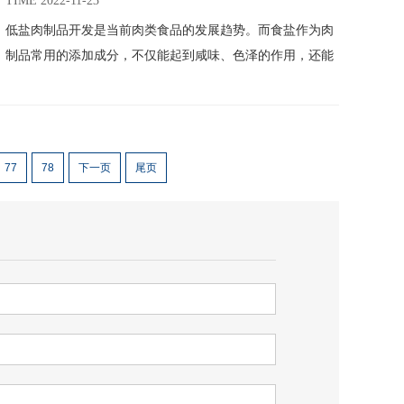
TIME 2022-11-23
低盐肉制品开发是当前肉类食品的发展趋势。而食盐作为肉
制品常用的添加成分，不仅能起到咸味、色泽的作用，还能
够增加蛋白的溶解性和凝胶特性，提高肉制品的保水能力、
降低蒸煮损失、改善凝胶质构，同时还能降低水分火毒，抑
制肉制品中微生物的生长。
77
78
下一页
尾页