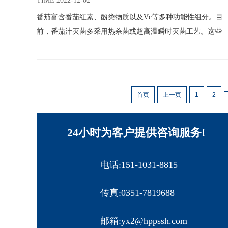
成分
TIME 2022-12-02
番茄富含番茄红素、酚类物质以及Vc等多种功能性组分。目
前，番茄汁灭菌多采用热杀菌或超高温瞬时灭菌工艺。这些
灭菌工艺会降低果汁的功能性成分含量，比如在88 ℃条件
下，热杀菌（2~30）min会显著降低番茄中Vc含量。
首页
上一页
1
2
..
24小时为客户提供咨询服务!
电话:151-1031-8815
传真:0351-7819688
邮箱:yx2@hppssh.com