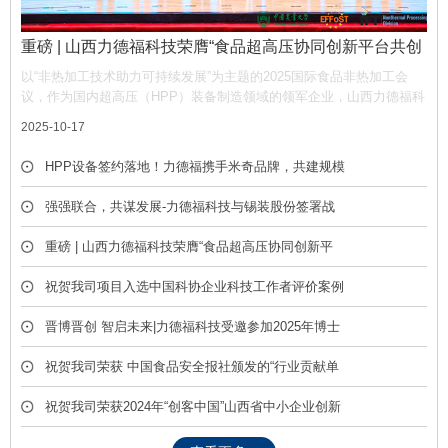
重磅 | 山西力德福科技荣膺“食品超高压协同创新平台共创
单位”，携手产业链共筑非热加工新生态
以“非热加工技术助力可持续发展”为主题的2025国际食品非热加工会
议，作为国内超高压（HPP）装备制造领域的领军企业，山西力德福科
技有限公司凭借深厚的技术积淀与产业贡献，荣膺平台“共创单位” 称
2025-10-17
号，彰显了公司在推动超高压技术产业化中的核心作用。
HPP设备签约落地！力德福携手米奇品牌，共建规模
化冷榨饮品产线
强强联合，共谋发展-力德福科技与锡装股份签署战
略合作框架协议
重磅 | 山西力德福科技荣膺“食品超高压协同创新平
台共创单位”，携手产业链共筑非热加工新生态
祝贺我司项目入选中国科协企业科技工作者评价案例
库
晋博晋创 智启未来|力德福科技受邀参加2025年博士
后创新创业成果展
祝贺我司荣获 中国食品安全报社颁发的“行业贡献单
位” 荣誉称号
祝贺我司荣获2024年“创客中国”山西省中小企业创新
创业大赛优胜奖