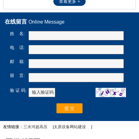
查看更多 +
在线留言
Online Message
姓 名:
电 话:
邮 箱:
留 言:
验 证 码:
友情链接：
三水河超高压
|
太原设备网站建设
|