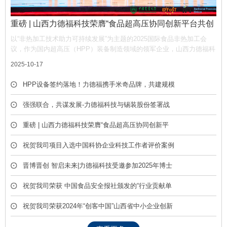
重磅 | 山西力德福科技荣膺“食品超高压协同创新平台共创
单位”，携手产业链共筑非热加工新生态
以“非热加工技术助力可持续发展”为主题的2025国际食品非热加工会
议，作为国内超高压（HPP）装备制造领域的领军企业，山西力德福科
技有限公司凭借深厚的技术积淀与产业贡献，荣膺平台“共创单位” 称
2025-10-17
号，彰显了公司在推动超高压技术产业化中的核心作用。
HPP设备签约落地！力德福携手米奇品牌，共建规模
化冷榨饮品产线
强强联合，共谋发展-力德福科技与锡装股份签署战
略合作框架协议
重磅 | 山西力德福科技荣膺“食品超高压协同创新平
台共创单位”，携手产业链共筑非热加工新生态
祝贺我司项目入选中国科协企业科技工作者评价案例
库
晋博晋创 智启未来|力德福科技受邀参加2025年博士
后创新创业成果展
祝贺我司荣获 中国食品安全报社颁发的“行业贡献单
位” 荣誉称号
祝贺我司荣获2024年“创客中国”山西省中小企业创新
创业大赛优胜奖