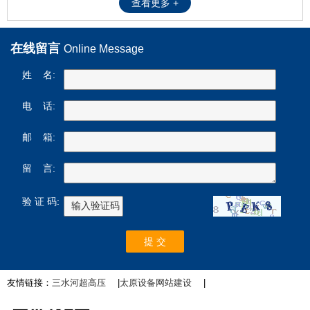
查看更多 +
在线留言
Online Message
姓 名:
电 话:
邮 箱:
留 言:
验 证 码:
友情链接：
三水河超高压
|
太原设备网站建设
|