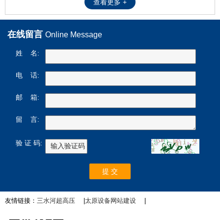
查看更多 +
在线留言
Online Message
姓 名:
电 话:
邮 箱:
留 言:
验 证 码:
友情链接：
三水河超高压
|
太原设备网站建设
|