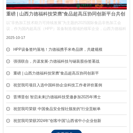
重磅 | 山西力德福科技荣膺“食品超高压协同创新平台共创
单位”，携手产业链共筑非热加工新生态
以“非热加工技术助力可持续发展”为主题的2025国际食品非热加工会
议，作为国内超高压（HPP）装备制造领域的领军企业，山西力德福科
技有限公司凭借深厚的技术积淀与产业贡献，荣膺平台“共创单位” 称
2025-10-17
号，彰显了公司在推动超高压技术产业化中的核心作用。
HPP设备签约落地！力德福携手米奇品牌，共建规模
化冷榨饮品产线
强强联合，共谋发展-力德福科技与锡装股份签署战
略合作框架协议
重磅 | 山西力德福科技荣膺“食品超高压协同创新平
台共创单位”，携手产业链共筑非热加工新生态
祝贺我司项目入选中国科协企业科技工作者评价案例
库
晋博晋创 智启未来|力德福科技受邀参加2025年博士
后创新创业成果展
祝贺我司荣获 中国食品安全报社颁发的“行业贡献单
位” 荣誉称号
祝贺我司荣获2024年“创客中国”山西省中小企业创新
创业大赛优胜奖