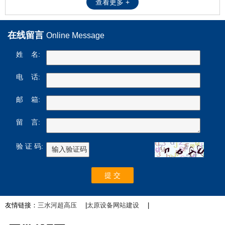
查看更多 +
在线留言
Online Message
姓 名:
电 话:
邮 箱:
留 言:
验 证 码:
友情链接：
三水河超高压
|
太原设备网站建设
|