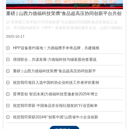
重磅 | 山西力德福科技荣膺“食品超高压协同创新平台共创
单位”，携手产业链共筑非热加工新生态
以“非热加工技术助力可持续发展”为主题的2025国际食品非热加工会
议，作为国内超高压（HPP）装备制造领域的领军企业，山西力德福科
技有限公司凭借深厚的技术积淀与产业贡献，荣膺平台“共创单位” 称
2025-10-17
号，彰显了公司在推动超高压技术产业化中的核心作用。
HPP设备签约落地！力德福携手米奇品牌，共建规模
化冷榨饮品产线
强强联合，共谋发展-力德福科技与锡装股份签署战
略合作框架协议
重磅 | 山西力德福科技荣膺“食品超高压协同创新平
台共创单位”，携手产业链共筑非热加工新生态
祝贺我司项目入选中国科协企业科技工作者评价案例
库
晋博晋创 智启未来|力德福科技受邀参加2025年博士
后创新创业成果展
祝贺我司荣获 中国食品安全报社颁发的“行业贡献单
位” 荣誉称号
祝贺我司荣获2024年“创客中国”山西省中小企业创新
创业大赛优胜奖