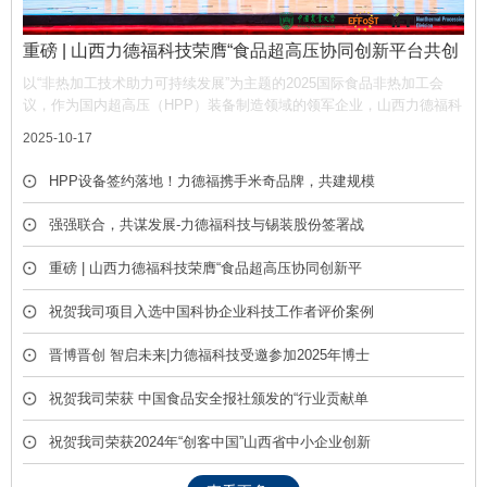
重磅 | 山西力德福科技荣膺“食品超高压协同创新平台共创
单位”，携手产业链共筑非热加工新生态
以“非热加工技术助力可持续发展”为主题的2025国际食品非热加工会
议，作为国内超高压（HPP）装备制造领域的领军企业，山西力德福科
技有限公司凭借深厚的技术积淀与产业贡献，荣膺平台“共创单位” 称
2025-10-17
号，彰显了公司在推动超高压技术产业化中的核心作用。
HPP设备签约落地！力德福携手米奇品牌，共建规模
化冷榨饮品产线
强强联合，共谋发展-力德福科技与锡装股份签署战
略合作框架协议
重磅 | 山西力德福科技荣膺“食品超高压协同创新平
台共创单位”，携手产业链共筑非热加工新生态
祝贺我司项目入选中国科协企业科技工作者评价案例
库
晋博晋创 智启未来|力德福科技受邀参加2025年博士
后创新创业成果展
祝贺我司荣获 中国食品安全报社颁发的“行业贡献单
位” 荣誉称号
祝贺我司荣获2024年“创客中国”山西省中小企业创新
创业大赛优胜奖