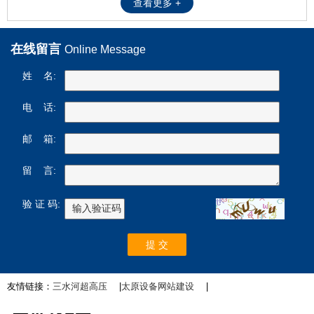
查看更多 +
在线留言
Online Message
姓 名:
电 话:
邮 箱:
留 言:
验 证 码:
友情链接：
三水河超高压
|
太原设备网站建设
|