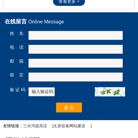
查看更多 +
在线留言
Online Message
姓 名:
电 话:
邮 箱:
留 言:
验 证 码:
友情链接：
三水河超高压
|
太原设备网站建设
|