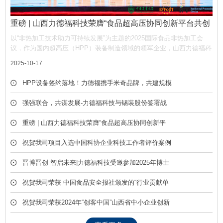
重磅 | 山西力德福科技荣膺“食品超高压协同创新平台共创
单位”，携手产业链共筑非热加工新生态
以“非热加工技术助力可持续发展”为主题的2025国际食品非热加工会
议，作为国内超高压（HPP）装备制造领域的领军企业，山西力德福科
技有限公司凭借深厚的技术积淀与产业贡献，荣膺平台“共创单位” 称
2025-10-17
号，彰显了公司在推动超高压技术产业化中的核心作用。
HPP设备签约落地！力德福携手米奇品牌，共建规模
化冷榨饮品产线
强强联合，共谋发展-力德福科技与锡装股份签署战
略合作框架协议
重磅 | 山西力德福科技荣膺“食品超高压协同创新平
台共创单位”，携手产业链共筑非热加工新生态
祝贺我司项目入选中国科协企业科技工作者评价案例
库
晋博晋创 智启未来|力德福科技受邀参加2025年博士
后创新创业成果展
祝贺我司荣获 中国食品安全报社颁发的“行业贡献单
位” 荣誉称号
祝贺我司荣获2024年“创客中国”山西省中小企业创新
创业大赛优胜奖