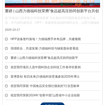
重磅 | 山西力德福科技荣膺“食品超高压协同创新平台共创
单位”，携手产业链共筑非热加工新生态
以“非热加工技术助力可持续发展”为主题的2025国际食品非热加工会
议，作为国内超高压（HPP）装备制造领域的领军企业，山西力德福科
技有限公司凭借深厚的技术积淀与产业贡献，荣膺平台“共创单位” 称
2025-10-17
号，彰显了公司在推动超高压技术产业化中的核心作用。
HPP设备签约落地！力德福携手米奇品牌，共建规模
化冷榨饮品产线
强强联合，共谋发展-力德福科技与锡装股份签署战
略合作框架协议
重磅 | 山西力德福科技荣膺“食品超高压协同创新平
台共创单位”，携手产业链共筑非热加工新生态
祝贺我司项目入选中国科协企业科技工作者评价案例
库
晋博晋创 智启未来|力德福科技受邀参加2025年博士
后创新创业成果展
祝贺我司荣获 中国食品安全报社颁发的“行业贡献单
位” 荣誉称号
祝贺我司荣获2024年“创客中国”山西省中小企业创新
创业大赛优胜奖