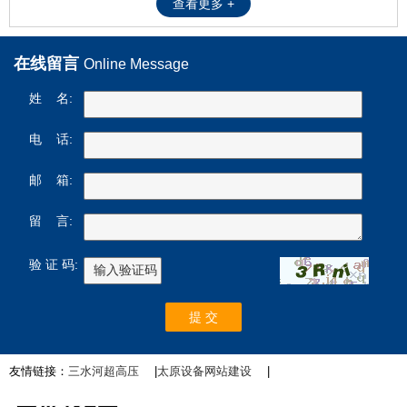
查看更多 +
在线留言
Online Message
姓 名:
电 话:
邮 箱:
留 言:
验 证 码:
友情链接：
三水河超高压
|
太原设备网站建设
|