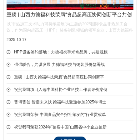
重磅 | 山西力德福科技荣膺“食品超高压协同创新平台共创
单位”，携手产业链共筑非热加工新生态
以“非热加工技术助力可持续发展”为主题的2025国际食品非热加工会
议，作为国内超高压（HPP）装备制造领域的领军企业，山西力德福科
技有限公司凭借深厚的技术积淀与产业贡献，荣膺平台“共创单位” 称
2025-10-17
号，彰显了公司在推动超高压技术产业化中的核心作用。
HPP设备签约落地！力德福携手米奇品牌，共建规模
化冷榨饮品产线
强强联合，共谋发展-力德福科技与锡装股份签署战
略合作框架协议
重磅 | 山西力德福科技荣膺“食品超高压协同创新平
台共创单位”，携手产业链共筑非热加工新生态
祝贺我司项目入选中国科协企业科技工作者评价案例
库
晋博晋创 智启未来|力德福科技受邀参加2025年博士
后创新创业成果展
祝贺我司荣获 中国食品安全报社颁发的“行业贡献单
位” 荣誉称号
祝贺我司荣获2024年“创客中国”山西省中小企业创新
创业大赛优胜奖