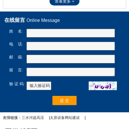
查看更多 +
在线留言
Online Message
姓 名:
电 话:
邮 箱:
留 言:
验 证 码:
友情链接：
三水河超高压
|
太原设备网站建设
|