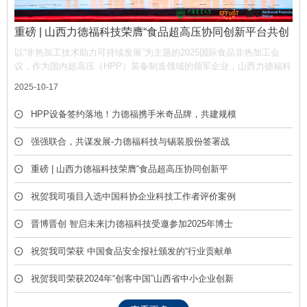
重磅 | 山西力德福科技荣膺“食品超高压协同创新平台共创
单位”，携手产业链共筑非热加工新生态
以“非热加工技术助力可持续发展”为主题的2025国际食品非热加工会
议，作为国内超高压（HPP）装备制造领域的领军企业，山西力德福科
技有限公司凭借深厚的技术积淀与产业贡献，荣膺平台“共创单位” 称
2025-10-17
号，彰显了公司在推动超高压技术产业化中的核心作用。
HPP设备签约落地！力德福携手米奇品牌，共建规模
化冷榨饮品产线
强强联合，共谋发展-力德福科技与锡装股份签署战
略合作框架协议
重磅 | 山西力德福科技荣膺“食品超高压协同创新平
台共创单位”，携手产业链共筑非热加工新生态
祝贺我司项目入选中国科协企业科技工作者评价案例
库
晋博晋创 智启未来|力德福科技受邀参加2025年博士
后创新创业成果展
祝贺我司荣获 中国食品安全报社颁发的“行业贡献单
位” 荣誉称号
祝贺我司荣获2024年“创客中国”山西省中小企业创新
创业大赛优胜奖