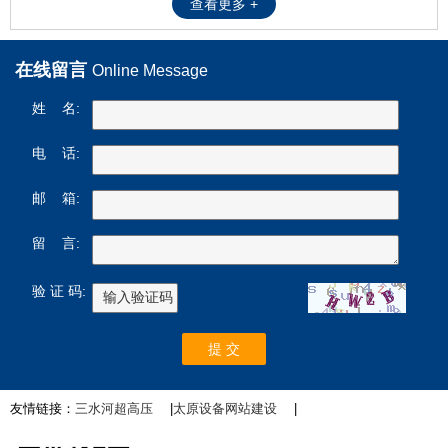
查看更多 +
在线留言
Online Message
姓 名:
电 话:
邮 箱:
留 言:
验 证 码:
友情链接：
三水河超高压
|
太原设备网站建设
|