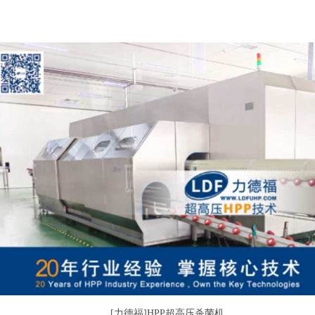
[力德福]HPP超高压杀菌机