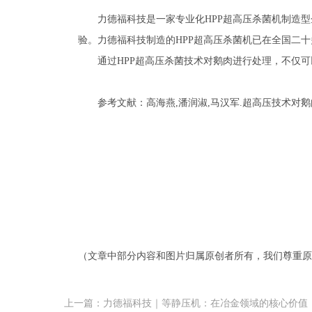
力德福科技是一家专业化HPP超高压杀菌机制造
验。力德福科技制造的HPP超高压杀菌机已在全国二
通过HPP超高压杀菌技术对鹅肉进行处理，不仅
参考文献：高海燕,潘润淑,马汉军.超高压技术对鹅肉嫩度的影响[J]
（文章中部分内容和图片归属原创者所有，我们尊重原
上一篇：力德福科技｜等静压机：在冶金领域的核心价值