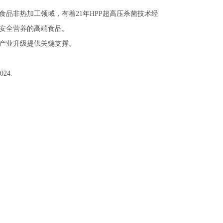
品非热加工领域，有着21年HPP超高压杀菌技术经
造安全营养的高端食品。
肉产业升级提供关键支撑。
24.