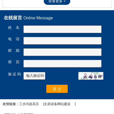
查看更多 +
在线留言
Online Message
姓 名:
电 话:
邮 箱:
留 言:
验 证 码:
友情链接：
三水河超高压
|
太原设备网站建设
|