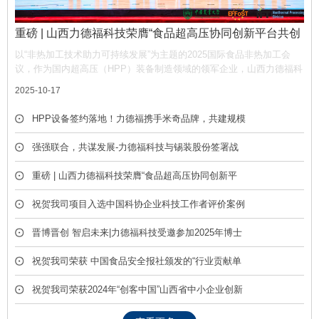
重磅 | 山西力德福科技荣膺“食品超高压协同创新平台共创
单位”，携手产业链共筑非热加工新生态
以“非热加工技术助力可持续发展”为主题的2025国际食品非热加工会
议，作为国内超高压（HPP）装备制造领域的领军企业，山西力德福科
技有限公司凭借深厚的技术积淀与产业贡献，荣膺平台“共创单位” 称
2025-10-17
号，彰显了公司在推动超高压技术产业化中的核心作用。
HPP设备签约落地！力德福携手米奇品牌，共建规模
化冷榨饮品产线
强强联合，共谋发展-力德福科技与锡装股份签署战
略合作框架协议
重磅 | 山西力德福科技荣膺“食品超高压协同创新平
台共创单位”，携手产业链共筑非热加工新生态
祝贺我司项目入选中国科协企业科技工作者评价案例
库
晋博晋创 智启未来|力德福科技受邀参加2025年博士
后创新创业成果展
祝贺我司荣获 中国食品安全报社颁发的“行业贡献单
位” 荣誉称号
祝贺我司荣获2024年“创客中国”山西省中小企业创新
创业大赛优胜奖